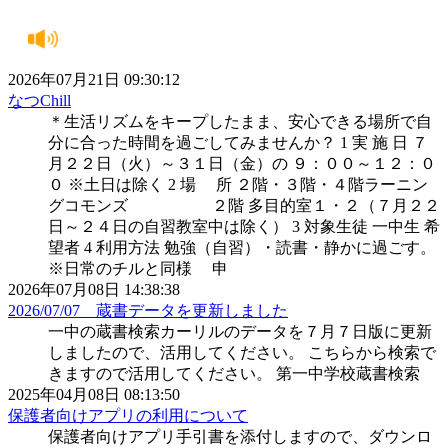
2026年07月21日 09:30:12
なつChill
＊生活リズムをキープしたまま、安心できる場所で自
分に合った時間を過ごしてみませんか？ 1 実 施 日 ７
月２２日（火）～３１日（金）の ９：００～１２：０
０ ※土日は除く 2 場 所 ２階・３階・４階ラーニン
グコモンズ ２階 多目的室１・２（７月２２
日～２４日の自習教室中は除く） 3 対象生徒 一中生 希
望者 4 利用方法 勉強（自習）・読書・静かに過ごす。
※日常のチルと同様 申
2026年07月08日 14:38:38
2026/07/07 蔵書データを更新しました
一中の蔵書検索カーリルのデータを７月７日版に更新
しましたので、活用してください。 こちらから検索で
きますので活用してください。 第一中学校蔵書検索
2025年04月08日 08:13:50
保護者向けアプリの利用について
保護者向けアプリ手引書を添付しますので、ダウンロ