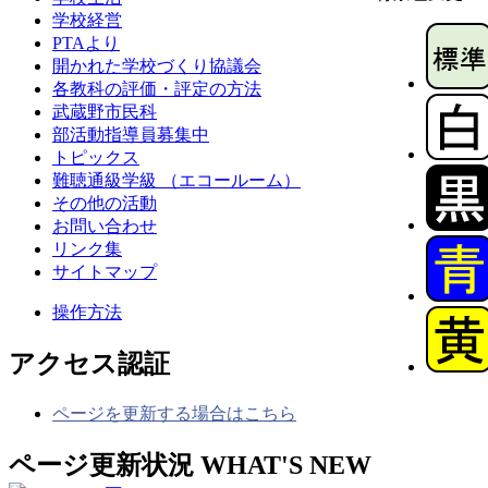
学校経営
PTAより
開かれた学校づくり協議会
各教科の評価・評定の方法
武蔵野市民科
部活動指導員募集中
トピックス
難聴通級学級 （エコールーム）
その他の活動
お問い合わせ
リンク集
サイトマップ
操作方法
アクセス認証
ページを更新する場合はこちら
ページ更新状況
WHAT'S NEW