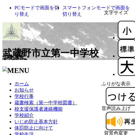
PCモードで画面を切
スマートフォンモードで画面を
文字サイズ
り替え
切り替え
武蔵野市立第一中学校
ホーム
ふりがな表示
お知らせ
学校行事
蔵書検索（第一中学校図書）
音声読み上げ
校支援保護者連絡機能
学校紹介
いじめ防止基本方針
体罰防止に向けて
背景色変更
学校生活